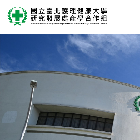
跳
到
主
要
內
容
區