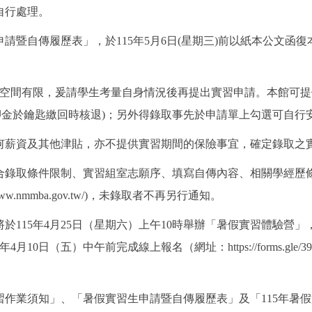
自行處理。
暨自傳履歷表」，於115年5月6日(星期三)前以紙本公文函復
住宿空間有限，爰請學生考量自身情況後再提出實習申請。本館可提
元整(押金於鑰匙繳回時核退)；另外得錄取事先於申請單上勾選可自
何薪資及其他津貼，亦不提供實習期間的保險事宜，確定錄取之
錄取條件限制、實習組室志願序、填寫自傳內容、相關學經歷條
ww.nmmba.gov.tw/)，未錄取者不再另行通知。
於115年4月25日（星期六）上午10時舉辦「暑假實習體驗營
日（五）中午前完成線上報名（網址：https://forms.gle/39
作業須知」、「暑假實習生申請暨自傳履歷表」及「115年暑假