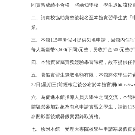
同實習成績不合格，將函知學校，學生退回該校
二、請貴校協助彙整欲報名至本館實習學生的「申請
業。
三、本館115年暑假可提供51名申請，因館內
每人新臺幣3,600(下同)元整，另收押金500
四、本館實習屬實務經驗學習課程，故不提供任
五、暑假實習生錄取名額有限，本館將依學生符合
22日(星期三)前經核定後公布於本館官網(https://w
六、為促進本館指導人員與學生之間交流，本館將
體驗營參加對象為有意申請實習之學生，請於115年4月10
斟酌影響後續暑假實習錄取資格。
七、檢附本館「受理大專院校學生申請寒暑假實習