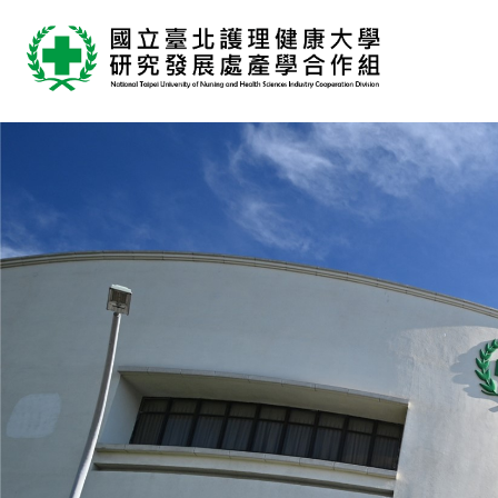
跳
到
主
要
內
容
區