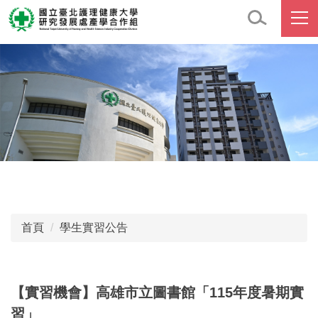
跳
到
主
要
內
容
區
首頁
學生實習公告
【實習機會】高雄市立圖書館「115年度暑期實
習」