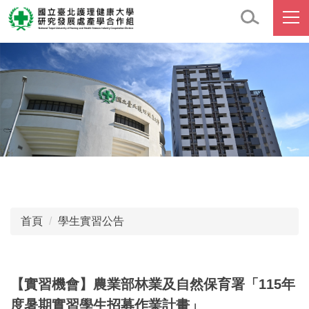
跳
到
主
要
內
容
區
首頁
學生實習公告
【實習機會】農業部林業及自然保育署「115年
度暑期實習學生招募作業計畫」