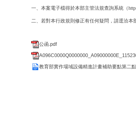
一、本案電子檔得於本部主管法規查詢系統（
htt
二、若對本行政規則修正有任何疑問，請逕洽本部技術
公函.pdf
A096C0000Q0000000_A09000000E_1152301
教育部實作場域設備精進計畫補助要點第二點修