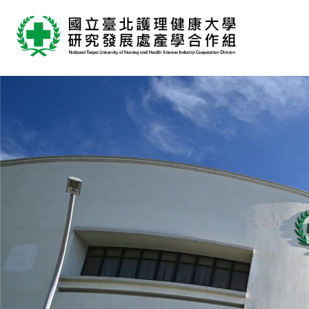
跳
到
主
要
內
容
區